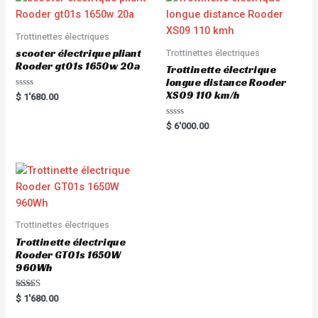
Trottinettes électriques
scooter électrique pliant
Trottinettes électriques
Rooder gt01s 1650w 20a
Trottinette électrique
longue distance Rooder
XS09 110 km/h
R
$
1'680.00
a
t
e
R
$
6'000.00
d
a
0
t
o
e
u
d
t
0
o
o
f
u
5
t
o
f
5
Trottinettes électriques
Trottinette électrique
Rooder GT01s 1650W
960Wh
Rated
$
1'680.00
5.00
out of 5