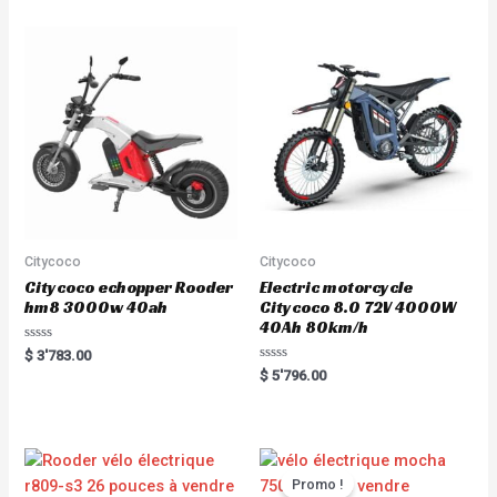
Citycoco
Citycoco
Citycoco echopper Rooder
Electric motorcycle
hm8 3000w 40ah
Citycoco 8.0 72V 4000W
40Ah 80km/h
R
$
3'783.00
a
R
$
5'796.00
t
a
e
t
d
e
0
d
o
0
u
o
t
u
o
t
Promo !
f
o