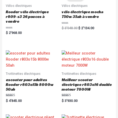
5
f
5
Vélos électriques
Vélos électriques
Rooder vélo électrique
vélo électrique mocha
r809-s3 26 pouces à
750w 35ah à vendre
vendre
R
$
3'048.00
$
2'134.00
a
R
$
2'968.00
t
a
e
t
d
e
0
d
o
0
u
o
t
u
o
t
f
o
5
f
5
Trottinettes électriques
Trottinettes électriques
escooter pour adultes
Meilleur scooter
Rooder r803o15b 8000w
électrique r803o16 double
50ah
moteur 7000W
Rated
Rated
$
4'845.00
$
3'930.00
5.00
5.00
out of 5
out of 5