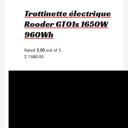
Trottinette électrique
Rooder GT01s 1650W
960Wh
Rated
5.00
out of 5
$
1'680.00