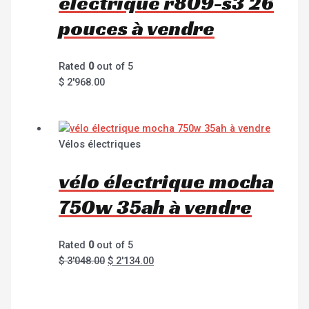
électrique r809-s3 26
pouces à vendre
Rated
0
out of 5
$
2'968.00
Vélos électriques
vélo électrique mocha
750w 35ah à vendre
Rated
0
out of 5
$
3'048.00
$
2'134.00